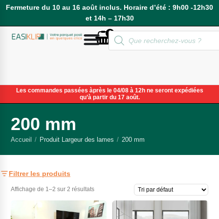
Fermeture du 10 au 16 août inclus. Horaire d’été : 9h00 -12h30
et 14h – 17h30
0
Compte
Les commandes passées àprès le 04/08 à 12h ne seront expédiées
qu’à partir du 17 août.
200 mm
Accueil
/
Produit Largeur des lames
/
200 mm
Filtrer les produits
Affichage de 1–2 sur 2 résultats