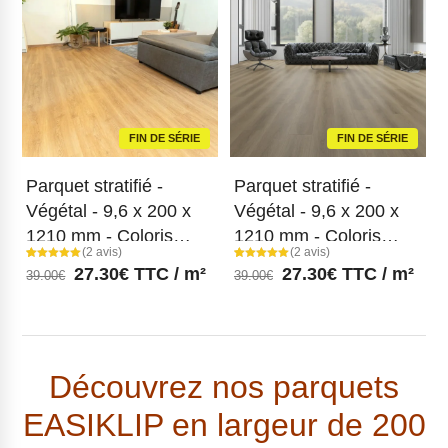
FIN DE SÉRIE
FIN DE SÉRIE
Parquet stratifié -
Parquet stratifié -
Végétal - 9,6 x 200 x
Végétal - 9,6 x 200 x
1210 mm - Coloris
1210 mm - Coloris
(2 avis)
(2 avis)
Naturel
Chêne scandinave
Noté
2
Noté
2
27.30
€
TTC / m²
27.30
€
TTC / m²
39.00
€
39.00
€
5.00
5.00
sur 5
sur 5
basé sur
basé sur
notations
notations
client
client
Découvrez nos parquets
EASIKLIP en largeur de 200