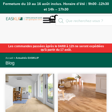
Fermeture du 10 au 16 août inclus. Horaire d’été : 9h00 -12h30
et 14h – 17h30
0
Compte
Les commandes passées àprès le 04/08 à 12h ne seront expédiées
qu’à partir du 17 août.
Accueil
»
Actualités EASIKLIP
Blog