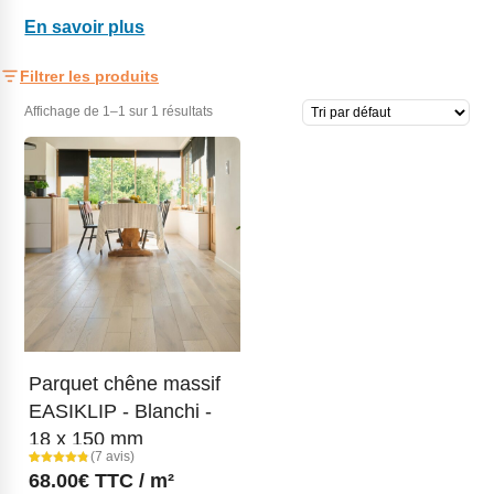
En savoir plus
Filtrer les produits
Affichage de 1–1 sur 1 résultats
Parquet chêne massif
EASIKLIP - Blanchi -
18 x 150 mm
(7 avis)
Noté
7
68.00
€
TTC / m²
4.71