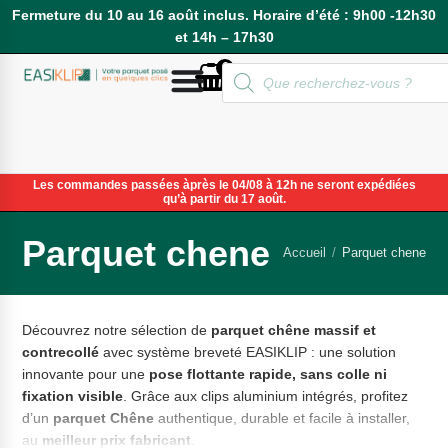
Fermeture du 10 au 16 août inclus. Horaire d’été : 9h00 -12h30
et 14h – 17h30
0
Compte
Les commandes passées àprès le 04/08 à 12h ne seront expédiées
qu’à partir du 17 août.
Parquet chene
Accueil
/
Parquet chene
Découvrez notre sélection de
parquet chêne massif et
contrecollé
avec système breveté EASIKLIP : une solution
innovante pour une
pose flottante rapide, sans colle ni
fixation visible
. Grâce aux clips aluminium intégrés, profitez
d’un
parquet Chêne
authentique, durable et facile à installer,
au
meilleur prix fabricant
.