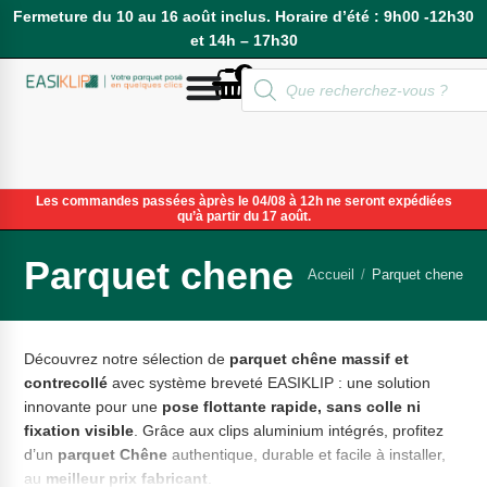
Fermeture du 10 au 16 août inclus. Horaire d’été : 9h00 -12h30
et 14h – 17h30
0
Compte
Les commandes passées àprès le 04/08 à 12h ne seront expédiées
qu’à partir du 17 août.
Parquet chene
Accueil
/
Parquet chene
Découvrez notre sélection de
parquet chêne massif et
contrecollé
avec système breveté EASIKLIP : une solution
innovante pour une
pose flottante rapide, sans colle ni
fixation visible
. Grâce aux clips aluminium intégrés, profitez
d’un
parquet Chêne
authentique, durable et facile à installer,
au
meilleur prix fabricant
.