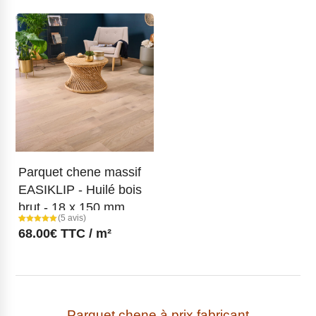
sur 5
sur 5
basé sur
basé sur
notations
notations
client
client
Parquet chene massif
EASIKLIP - Huilé bois
brut - 18 x 150 mm
(5 avis)
Noté
5
68.00
€
TTC / m²
5.00
sur 5
basé sur
notations
client
Parquet chene à prix fabricant