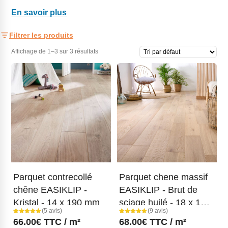
En savoir plus
Filtrer les produits
Affichage de 1–3 sur 3 résultats
Parquet contrecollé
Parquet chene massif
chêne EASIKLIP -
EASIKLIP - Brut de
Kristal - 14 x 190 mm
sciage huilé - 18 x 150
(5 avis)
(9 avis)
mm
Noté
5
Noté
9
66.00
€
TTC / m²
68.00
€
TTC / m²
5.00
5.00