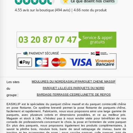
Ce que disent nos clients
4.55 avis sur la boutique
(494 avis)
|
4.66 note du produit
MOULURES DU NORD
EASIKLIP
PARQUET CHENE MASSIF
Les sites
PARQUET LILLE
LES PARQUETS DU NORD
du
BARDAGE-TERRASSE-CEDRE
LUNETTE DE REPOS
groupe :
EASIKLIP est le spécialiste du parquet chêne massif et du parquet contrecollé chêne
en pose flottante. Ce système breveté permet la pose flottante de parquets chêne,
facilement et rapidement. Fabricants, nous vous proposons ainsi une large gamme de
parquets, avec plusieurs coloris et dimensions possibles, et ce au meilleur prix.
Magasin et stock à Lille, n’hésitez pas à nous rendre visite pour bénéficier de nos
conseils de professionnels concernant le choix, la pose et l’entretien de votre parquet
En plus des parquets, nous proposons également les produits complémentaires, à
savoir la plinthe bois, moulure bois, barre de seuil rattrapage de niveau, barre de
jonction et les accessoires de pose : sous couche parquet, colle parquet, joint de