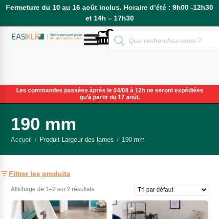
Fermeture du 10 au 16 août inclus. Horaire d’été : 9h00 -12h30
et 14h – 17h30
0
Compte
Les commandes passées àprès le 04/08 à 12h ne seront expédiées
qu’à partir du 17 août.
190 mm
Accueil
/
Produit Largeur des lames
/
190 mm
Filtrer les produits
Affichage de 1–2 sur 2 résultats