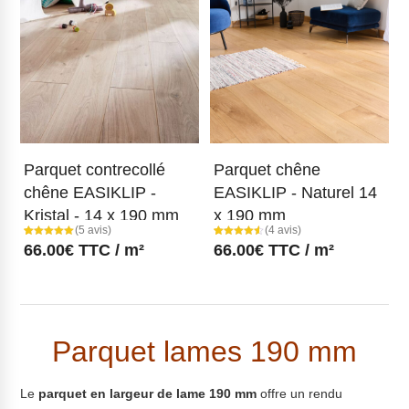
Parquet contrecollé
Parquet chêne
chêne EASIKLIP -
EASIKLIP - Naturel 14
Kristal - 14 x 190 mm
x 190 mm
(5 avis)
(4 avis)
Noté
5
Noté
4
66.00
€
TTC / m²
66.00
€
TTC / m²
5.00
4.50
sur 5
sur 5
basé sur
basé sur
notations
notations
client
client
Parquet lames 190 mm
Le
parquet en largeur de lame 190 mm
offre un rendu