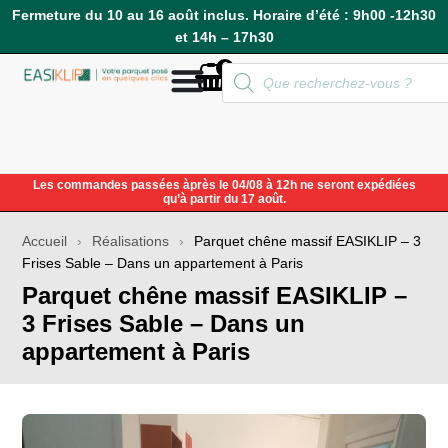
Fermeture du 10 au 16 août inclus. Horaire d’été : 9h00 -12h30
et 14h – 17h30
0
Compte
Les commandes passées àprès le 04/08 à 12h ne seront expédiées
qu’à partir du 17 août.
Accueil
›
Réalisations
›
Parquet chêne massif EASIKLIP – 3
Frises Sable – Dans un appartement à Paris
Parquet chêne massif EASIKLIP –
3 Frises Sable – Dans un
appartement à Paris