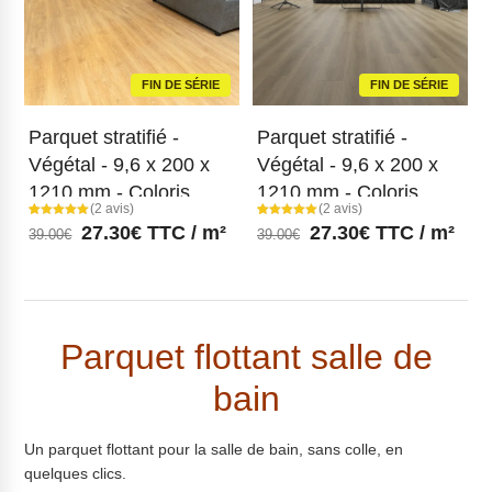
FIN DE SÉRIE
FIN DE SÉRIE
Parquet stratifié -
Parquet stratifié -
Végétal - 9,6 x 200 x
Végétal - 9,6 x 200 x
1210 mm - Coloris
1210 mm - Coloris
(2 avis)
(2 avis)
Naturel
Chêne scandinave
Noté
2
Noté
2
27.30
€
TTC / m²
27.30
€
TTC / m²
39.00
€
39.00
€
5.00
5.00
sur 5
sur 5
basé sur
basé sur
notations
notations
client
client
Parquet flottant salle de
bain
Un parquet flottant pour la salle de bain, sans colle, en
quelques clics.