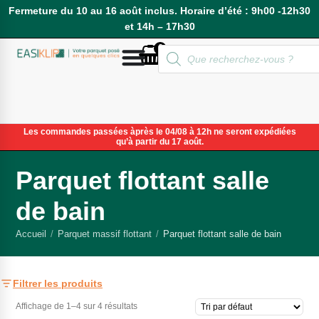
Fermeture du 10 au 16 août inclus. Horaire d’été : 9h00 -12h30
et 14h – 17h30
0
Compte
Les commandes passées àprès le 04/08 à 12h ne seront expédiées
qu’à partir du 17 août.
Parquet flottant salle
de bain
Accueil
/
Parquet massif flottant
/
Parquet flottant salle de bain
Filtrer les produits
Affichage de 1–4 sur 4 résultats