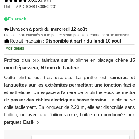
Noté
1
Réf. :
5.00
MPDDCHB1500502201
sur 5
basé sur
En stock
notation
client
Livraison à partir du
mercredi 12 août
Frais de port calculés sur le panier selon poids et département de livraison
Retrait magasin :
Disponible à partir du lundi 10 août
Voir délais
Profitez d’un prix fabricant sur la plinthe en placage chêne
15
mm d’épaisseur, 50 mm de hauteur
.
Cette plinthe est très discrète. La plinthe est
rainures et
languettes sur les extrémités permettant une jonction facile
et
esthétique. Un espace à l’arrière de la plinthe vous permettra
de
passer des câbles électriques basse tension
. La plinthe se
colle facilement. En longueur de 2.20 m, elle est disponible sans
finition, ou avec une finition vernie, huilée ou coordonnée aux
parquets Easiklip