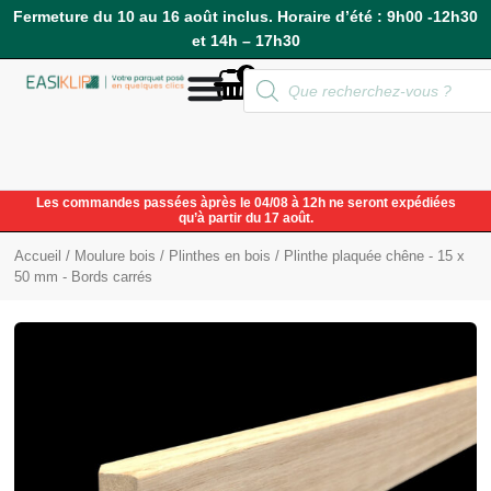
Fermeture du 10 au 16 août inclus. Horaire d’été : 9h00 -12h30
et 14h – 17h30
0
Compte
Les commandes passées àprès le 04/08 à 12h ne seront expédiées
qu’à partir du 17 août.
Accueil
/
Moulure bois
/
Plinthes en bois
/ Plinthe plaquée chêne - 15 x
50 mm - Bords carrés