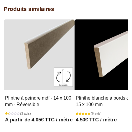
Produits similaires
Plinthe à peindre mdf​ - 14 x 100
Plinthe blanche à bords car
mm - Réversible
15 x 100 mm
(3 avis)
(6 avis)
Noté
3
Noté
6
À partir de
4.05
€
TTC / mètre
4.50
€
TTC / mètre
1.33
4.83
sur
sur 5
5
basé sur
basé
notations
sur
client