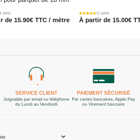
1 avis)
(1 avis)
Noté
1
ir de
15.90
€
TTC / mètre
À partir de
15.00
€
TT
5.00
sur 5
basé sur
notation
client
SERVICE CLIENT
PAIEMENT SÉCURISÉ
Joignable par email ou téléphone
Par cartes bancaires, Apple Pay
du Lundi au Vendredi
ou Virement bancaire
its