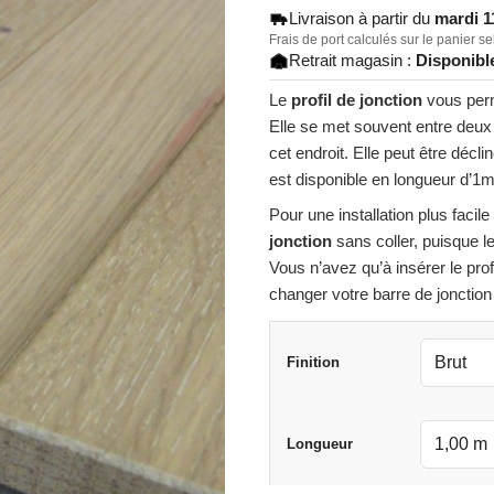
notations
Livraison à partir du
mardi 1
client
Frais de port calculés sur le panier s
Retrait magasin :
Disponible
Le
profil de jonction
vous perm
Elle se met souvent entre deux p
cet endroit. Elle peut être déc
est disponible en longueur d’1
Pour une installation plus facile
jonction
sans coller, puisque le
Vous n’avez qu’à insérer le prof
changer votre barre de jonctio
Finition
Longueur