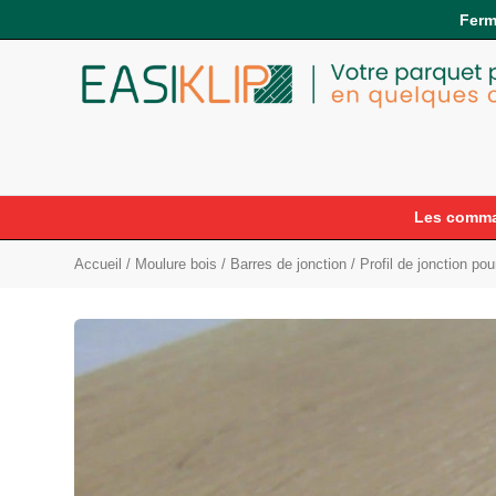
Ferm
Les comman
Accueil
/
Moulure bois
/
Barres de jonction
/ Profil de jonction po