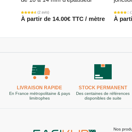
(2 avis)
(
Noté
2
Noté
1
À partir de
14.00
€
TTC / mètre
À part
4.50
4.00
sur 5
sur 5
basé sur
basé
notations
sur
client
notation
client
LIVRAISON RAPIDE
STOCK PERMANENT
En France métropolitaine & pays
Des centaines de références
limitrophes
disponibles de suite
Nos produ