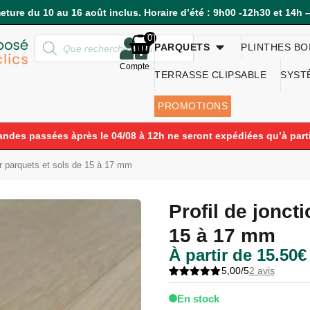
eture du 10 au 16 août inclus. Horaire d’été : 9h00 -12h30 et 14h 
0
PARQUETS
PLINTHES BO
Compte
TERRASSE CLIPSABLE
SYST
PROMOTIONS
des passées àprès le 04/08 à 12h ne seront expédiées qu’à parti
ur parquets et sols de 15 à 17 mm
Profil de jonct
15 à 17 mm
À partir de
15.50
€
5,00/5
2 avis
Noté
2
5.00
sur 5
En stock
basé sur