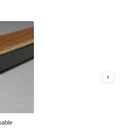
›
sable