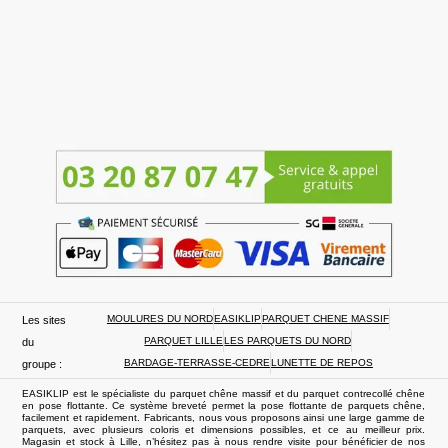
MOULURES DU NORD
EASIKLIP
PARQUET CHENE MASSIF
Les sites
PARQUET LILLE
LES PARQUETS DU NORD
du
BARDAGE-TERRASSE-CEDRE
LUNETTE DE REPOS
groupe :
EASIKLIP est le spécialiste du parquet chêne massif et du parquet contrecollé chêne
en pose flottante. Ce système breveté permet la pose flottante de parquets chêne,
facilement et rapidement. Fabricants, nous vous proposons ainsi une large gamme de
parquets, avec plusieurs coloris et dimensions possibles, et ce au meilleur prix.
Magasin et stock à Lille, n’hésitez pas à nous rendre visite pour bénéficier de nos